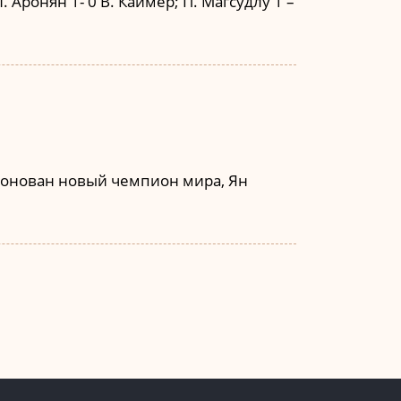
Л. Аронян 1- 0 В. Каймер; П. Магсудлу 1 –
коронован новый чемпион мира, Ян