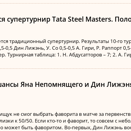
 супертурнир Tata Steel Masters. Поло
ся традиционный супертурнир. Результаты 10-го тура:
5-0,5 Дин Лижэнь, У. Со 0,5-0,5 А. Гири, Р. Раппорт 0,5-
ер. Турнирная таблица: 1. Н. Абдусатторов – 7; 2. А. Г
шансы Яна Непомнящего и Дин Лижэня
щук не смог выбрать фаворита в матче за первенство
лизки к 50/50. Если кто-то и фаворит, то совсем с н
но может быть фаворитом. Во-первых, Дин Лижэнь воо