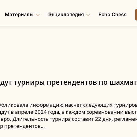
Материалы
Энциклопедия
Echo Chess
йдут турниры претендентов по шахма
бликовала информацию насчет следующих турниров
ут в апреле 2024 года, в каждом соревновании выс
вро. Длительность турнира составит 22 дня, реглам
ир претендентов…