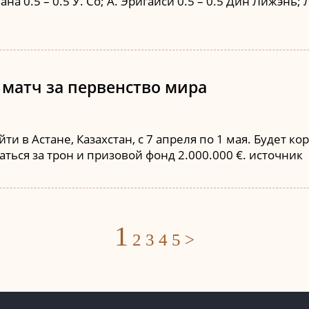
ана 0.5 – 0.5 У. Со; А. Эригайси 0.5 – 0.5 Дин Лижэнь; 
 матч за первенство мира
и в Астане, Казахстан, с 7 апреля по 1 мая. Будет 
ься за трон и призовой фонд 2.000.000 €. источник
Posts
1
2
3
4
5
>
navigation