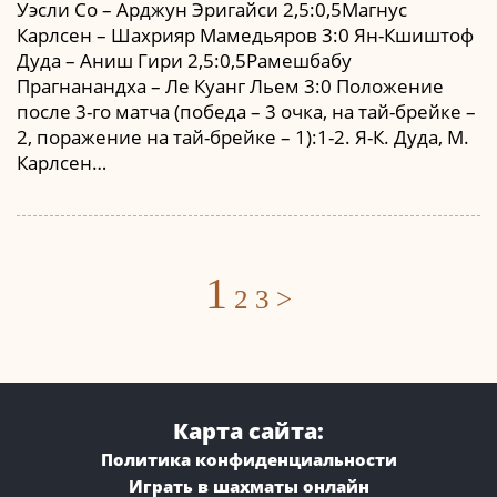
Уэсли Со – Арджун Эригайси 2,5:0,5Магнус
Карлсен – Шахрияр Мамедьяров 3:0 Ян-Кшиштоф
Дуда – Аниш Гири 2,5:0,5Рамешбабу
Прагнанандха – Ле Куанг Льем 3:0 Положение
после 3-го матча (победа – 3 очка, на тай-брейке –
2, поражение на тай-брейке – 1):1-2. Я-К. Дуда, М.
Карлсен…
Posts
1
2
3
>
navigation
Карта сайта:
Политика конфиденциальности
Играть в шахматы онлайн