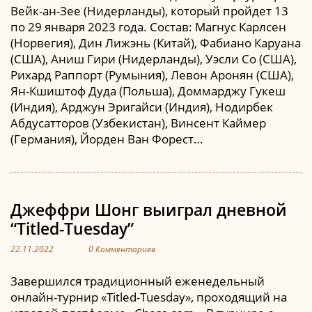
Вейк-ан-Зее (Нидерланды), который пройдет 13
по 29 января 2023 года. Состав: Магнус Карлсен
(Норвегия), Дин Лижэнь (Китай), Фабиано Каруана
(США), Аниш Гири (Нидерланды), Уэсли Со (США),
Рихард Раппорт (Румыния), Левон Аронян (США),
Ян-Кшиштоф Дуда (Польша), Доммарджу Гукеш
(Индия), Арджун Эригайси (Индия), Нодирбек
Абдусатторов (Узбекистан), Винсент Каймер
(Германия), Йорден Ван Форест…
Джеффри Шонг выиграл дневной
“Titled-Tuesday”
22.11.2022
0 Комментариев
Завершился традиционный еженедельный
онлайн-турнир «Titled-Tuesday», проходящий на