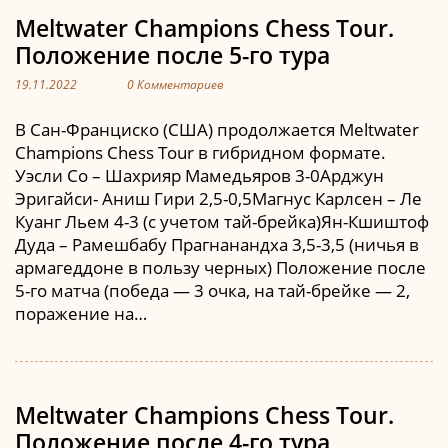
Meltwater Champions Chess Tour.
Положение после 5-го тура
19.11.2022
0 Комментариев
В Сан-Франциско (США) продолжается Meltwater
Champions Chess Tour в гибридном формате.
Уэсли Со – Шахрияр Мамедьяров 3-0Арджун
Эригайси- Аниш Гири 2,5-0,5Магнус Карлсен – Ле
Куанг Льем 4-3 (с учетом тай-брейка)Ян-Кшиштоф
Дуда – Рамешбабу Прагнанандха 3,5-3,5 (ничья в
армагеддоне в пользу черных) Положение после
5-го матча (победа — 3 очка, на тай-брейке — 2,
поражение на…
Meltwater Champions Chess Tour.
Положение после 4-го тура