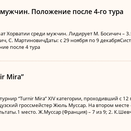
мужчин. Положение после 4-го тура
ат Хорватии среди мужчин. Лидирует М. Босичич – 3.5,
ич, С. МартиновичДаты: с 29 ноября по 9 декабряСист
ние после 4 тура
r Mira”
нир “Turnir Mira” XIV категории, проходивший с 12 п
цузский гроссмейстер Жюль Муссар. На втором месте
таты.1 место. Ж.Муссар (Франция) – 7 из 9; 2. К.Шевче