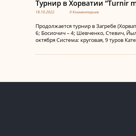
Турнир в Хорватии “Turnir m
18.10.2022
0 Комментариев
Продолжается турнир в Загребе (Хорва
6; Босиочич – 4; Шевченко, Стевич, Йылма
октября Система: круговая, 9 туров Кат