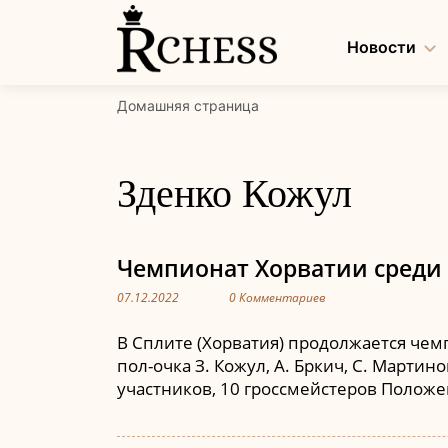
Перейти
к
Новости
содержанию
Домашняя страница
Зденко Кожул
Чемпионат Хорватии среди 
07.12.2022
0 Комментариев
В Сплите (Хорватия) продолжается чемп
пол-очка З. Кожул, А. Бркич, С. Мартин
участников, 10 гроссмейстеров Положе