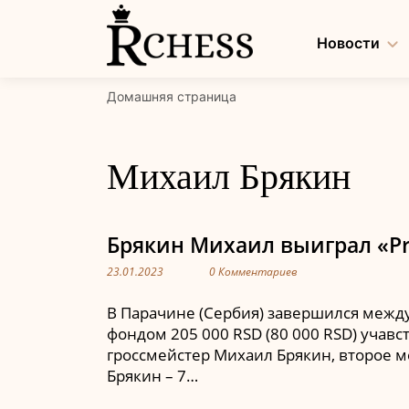
Перейти
к
Новости
содержанию
Домашняя страница
Михаил Брякин
Брякин Михаил выиграл «Pre
23.01.2023
0 Комментариев
В Парачине (Сербия) завершился между
фондом 205 000 RSD (80 000 RSD) учавс
гроссмейстер Михаил Брякин, второе м
Брякин – 7…