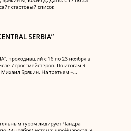
 Брякин М, Косич Д. Даты: с 17 по 23
 сайт стартовый список
ENTRAL SERBIA”
, проходивший с 16 по 23 ноября в
исле 7 гроссмейстеров. По итогам 9
 Михаил Брякин. На третьем –…
ительным туром лидирует Чандра
16 по 23 ноябряСистема: швейцарская, 9