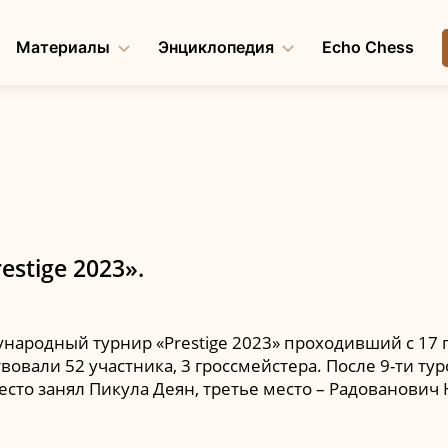
Материалы
Энциклопедия
Echo Chess
stige 2023».
народный турнир «Prestige 2023» проходивший с 17 п
твовали 52 участника, 3 гроссмейстера. После 9-ти т
есто занял Пикула Деян, третье место – Радованович