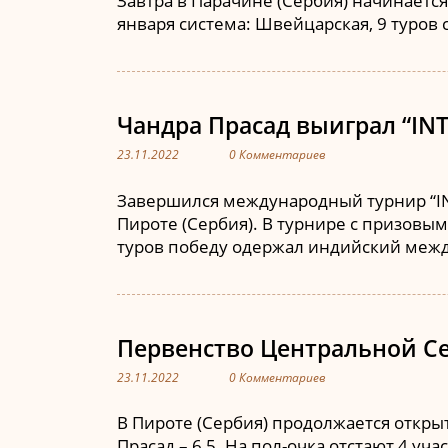
Завтра в Парачине (Сербия) начинается 
января система: Швейцарская, 9 туров 
Чандра Прасад выиграл “IN
23.11.2022
0 Комментариев
Завершился международный турнир “IN
Пироте (Сербия). В турнире с призовым 
туров победу одержал индийский межд
Первенство Центральной Се
23.11.2022
0 Комментариев
В Пироте (Сербия) продолжается откр
Прасад – 6,5. На пол-очка отстают 4 уч