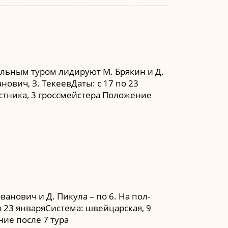
ельным туром лидируют М. Брякин и Д.
нович, З. ТекеевДаты: с 17 по 23
астника, 3 гроссмейстера Положение
анович и Д. Пикула – по 6. На пол-
по 23 январяСистема: швейцарская, 9
ние после 7 тура