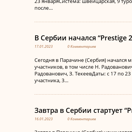
23 январяСистема: швейцарская, 9 туро
после…
В Сербии начался “Prestige 
17.01.2023
0 Комментариев
Сегодня в Парачине (Сербия) начался м
участников, в том числе Н. Радованови
Радованович, З. ТекеевДаты: с 17 по 2
участника, 3…
Завтра в Сербии стартует “Pr
16.01.2023
0 Комментариев