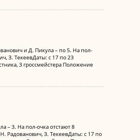
анович и Д. Пикула – по 5. На пол-
ч, З. ТекеевДаты: с 17 по 23
астника, 3 гроссмейстера Положение
а – 3. На пол-очка отстают 8
 Н. Радованович, З. ТекеевДаты: с 17 по