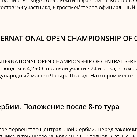
турнир “Prestige 2023”. Рейтинг фавориты: Корнеев О,
состав: 53 участника, 6 гроссмейстеров официальный
TERNATIONAL OPEN CHAMPIONSHIP OF C
TERNATIONAL OPEN CHAMPIONSHIP OF CENTRAL SERBIA”
фондом в 4,250 € приняли участие 74 игрока, в том ч
ународный мастер Чандра Прасад. На втором месте –
рбии. Положение после 8-го тура
ытое первенство Центральной Сербии. Перед заключ
астника, в том числе М. Брякин и Ц. Стоянов. Даты: с 