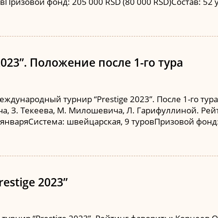
вПризовой фонд: 205 000 RSD (80 000 RSD)Состав: 52
2023”. Положение после 1-го тура
еждународный турнир “Prestige 2023”. После 1-го тура
ча, З. Текеева, М. Милошевича, Л. Гарифуллиной. Рей
3 январяСистема: швейцарская, 9 туровПризовой фонд: 
estige 2023”