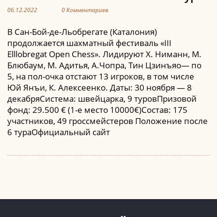
06.12.2022
0 Комментариев
В Сан-Бой-де-Льобрегате (Каталония)
продолжается шахматный фестиваль «III
Elllobregat Open Chess». Лидируют Х. Ниманн, М.
Блюбаум, М. Адитья, А.Чопра, Тин Цзинъяо— по
5, на пол-очка отстают 13 игроков, в том числе
Юй Янъи, К. Алексеенко. Даты: 30 ноября — 8
декабряСистема: швейцарка, 9 туровПризовой
фонд: 29.500 € (1-е место 10000€)Состав: 175
участников, 49 гроссмейстеров Положение после
6 тураОфициальный сайт