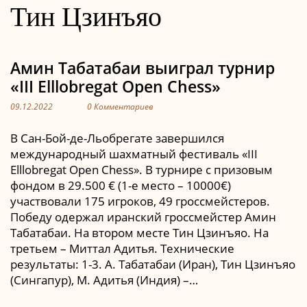
Тин Цзинъяо
Амин Табатабаи выиграл турнир
«III Elllobregat Open Chess»
09.12.2022
0 Комментариев
В Сан-Бой-де-Льобрегате завершился
международный шахматный фестиваль «III
Elllobregat Open Chess». В турнире с призовым
фондом в 29.500 € (1-е место – 10000€)
участвовали 175 игроков, 49 гроссмейстеров.
Победу одержал иранский гроссмейстер Амин
Табатабаи. На втором месте Тин Цзинъяо. На
третьем – Миттал Адитья. Технические
результаты: 1-3. А. Табатабаи (Иран), Тин Цзинъяо
(Сингапур), М. Адитья (Индия) –…