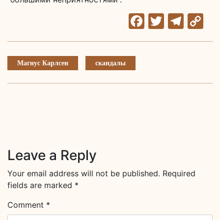
Facebook
Twitter
Tele
C
Li
Магнус Карлсен
скандалы
Leave a Reply
Your email address will not be published.
Required
fields are marked
*
Comment
*