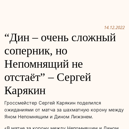
14.12.2022
“Дин – очень сложный
соперник, но
Непомнящий не
отстаёт” – Сергей
Карякин
Гроссмейстер Сергей Карякин поделился
ожиданиями от матча за шахматную корону между
Яном Непомнящим и Дином Лижэнем.
«В матче за корону между Непомнящим и Дином