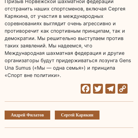
Призыв Норвежской шахматной федерации
отстранить наших спортсменов, включая Сергея
Карякина, от участия в международных
соревнованиях выглядит очень агрессивно и
противоречит как спортивным принципам, так и
демократии. Мы решительно выступаем против
таких заявлений. Мы надеемся, что
Международная шахматная федерация и другие
организаторы будут придерживаться лозунга Gens
Una Sumus («Мы — одна семья») и принципа
«Спорт вне политики».
Facebook
Twitter
Tele
C
Li
Андрей Филатов
Сергей Карякин