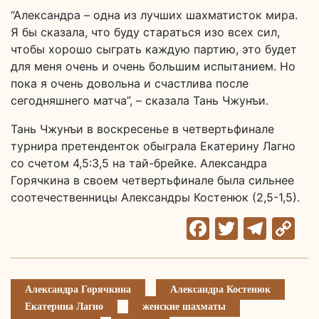
“Александра – одна из лучших шахматисток мира.
Я бы сказала, что буду стараться изо всех сил,
чтобы хорошо сыграть каждую партию, это будет
для меня очень и очень большим испытанием. Но
пока я очень довольна и счастлива после
сегодняшнего матча”, – сказала Тань Чжунъи.
Тань Чжунъи в воскресенье в четвертьфинале
турнира претенденток обыграла Екатерину Лагно
со счетом 4,5:3,5 на тай-брейке. Александра
Горячкина в своем четвертьфинале была сильнее
соотечественницы Александры Костенюк (2,5-1,5).
Facebook
Twitter
Tele
C
Li
Александра Горячкина
Александра Костенюк
Екатерина Лагно
женские шахматы