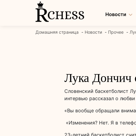
Перейти
к
Новости
содержанию
Домашняя страница
Новости
Прочее
Лу
Лука Дончич
Словенский баскетболист Лу
интервью рассказал о любви
«Вы вообще обращали внимани
«Изменения? Нет. Я в телефо
23-летний баскетболист счит