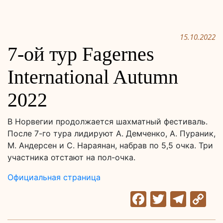
15.10.2022
7-ой тур Fagernes
International Autumn
2022
В Норвегии продолжается шахматный фестиваль.
После 7-го тура лидируют А. Демченко, А. Пураник,
М. Андерсен и С. Нараянан, набрав по 5,5 очка. Три
участника отстают на пол-очка.
Официальная страница
Facebook
Twitter
Tele
C
Li