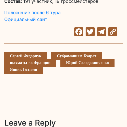
Состав:
191 участник, 19 гроссмейстеров
Положение после 6 тура
Официальный сайт
Facebook
Twitter
Tele
C
Li
Сергей Федорчук
Субраманиям Бхарат
шахматы во Франции
Юрий Солодовниченко
Янник Гоззоли
Leave a Reply