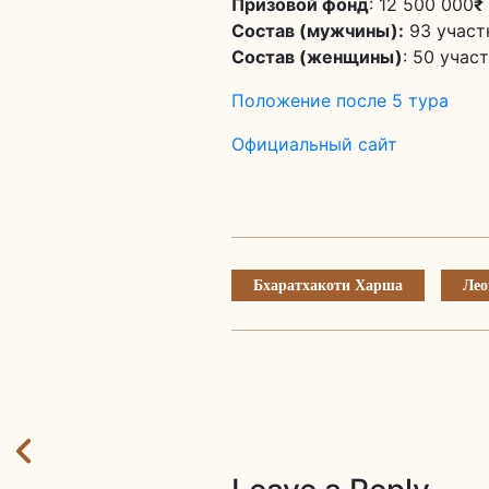
Призовой фонд
: 12 500 000
₹
Состав (мужчины):
93 участ
Состав (женщины)
: 50 учас
Положение после 5 тура
Официальный сайт
Бхаратхакоти Харша
Лео