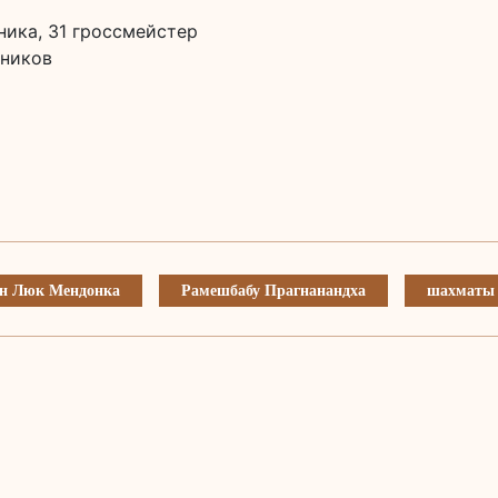
ника, 31 гроссмейстер
тников
н Люк Мендонка
Рамешбабу Прагнанандха
шахматы 