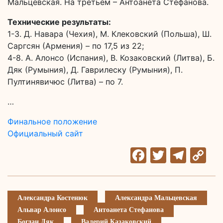
Мальцевская. На третьем – Антоанета Стефанова.
Технические результаты:
1-3. Д. Навара (Чехия), М. Клековский (Польша), Ш.
Саргсян (Армения) – по 17,5 из 22;
4-8. А. Алонсо (Испания), В. Козаковский (Литва), Б.
Дяк (Румыния), Д. Гаврилеску (Румыния), П.
Пултинявичюс (Литва) – по 7.
…
Финальное положение
Официальный сайт
Facebook
Twitter
Tele
C
Li
Александра Костенюк
Александра Мальцевская
Альвар Алонсо
Антоанета Стефанова
Богдан Дяк
Валерий Казаковский