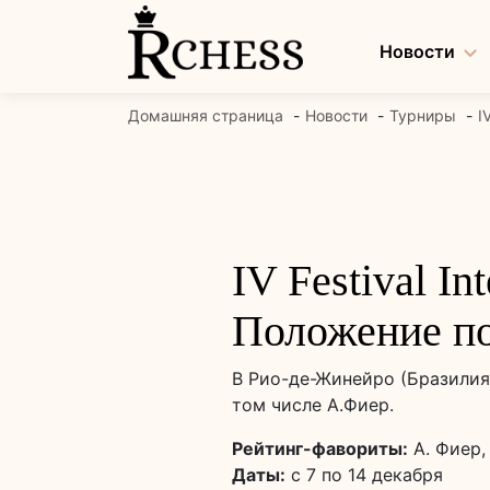
Перейти
к
Новости
содержанию
Домашняя страница
Новости
Турниры
I
IV Festival I
Положение по
В Рио-де-Жинейро (Бразилия)
том числе А.Фиер.
Рейтинг-фавориты:
А. Фиер,
Даты:
с 7 по 14 декабря