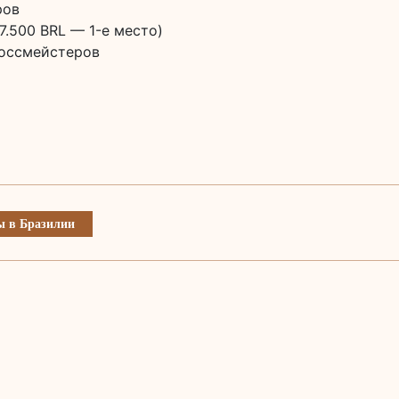
ров
7.500 BRL — 1-е место)
россмейстеров
 в Бразилии