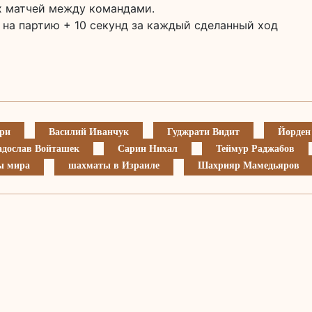
ух матчей между командами.
на партию + 10 секунд за каждый сделанный ход
ри
Василий Иванчук
Гуджрати Видит
Йорден
адослав Войташек
Сарин Нихал
Теймур Раджабов
ы мира
шахматы в Израиле
Шахрияр Мамедьяров