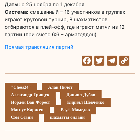
Даты:
с 25 ноября по 1 декабря
Система:
смешанный – 16 участников в группах
играют круговой турнир, 8 шахматистов
отбираются в плей-офф, где играют матчи из 12
партий (при счете 6:6 – армагеддон)
Прямая трансляция партий
Facebook
Twitter
Tele
C
Li
"Chess24"
Алан Пичот
Александр Грищук
Даниил Дубов
Йорден Ван Форест
Кирилл Шевченко
Магнус Карлсен
Рауф Мамедов
Сэм Севян
шахматы онлайн