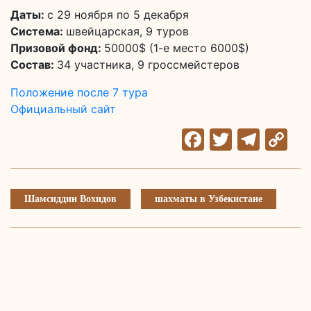
Даты:
с 29 ноября по 5 декабря
Система:
швейцарская, 9 туров
Призовой фонд:
50000$ (1-е место 6000$)
Состав:
34 участника, 9 гроссмейстеров
Положение после 7 тура
Официальный сайт
Facebook
Twitter
Tele
C
Li
Шамсиддин Вохидов
шахматы в Узбекистане