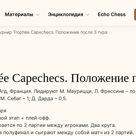
Материалы
Энциклопедия
Echo Chess
урнир Trophée Capechecs. Положение после 3 тура
ée Capechecs. Положение п
гд, Франция. Лидируют М. Маурицци, Л. Фрессине – по 2
М. Себаг – 1; Д. Дарда – 0,5.
бря
вой этап + плей-офф.
грается по 2 партии между игроками. Два круга.
в полуфинал и сыграют между собой матч из 2 партий.