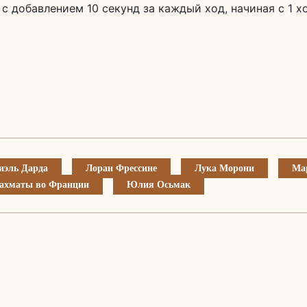
 с добавлением 10 секунд за каждый ход, начиная с 1 х
иэль Дарда
Лоран Фрессине
Лука Морони
Ма
ахматы во Франции
Юлия Осьмак