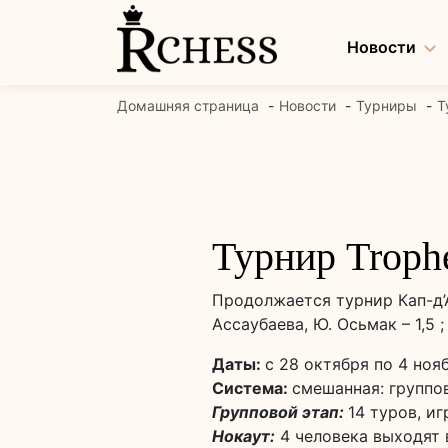
Перейти
к
Новости
содержанию
Домашняя страница
Новости
Турниры
Т
Турнир Troph
Продолжается турнир Кап-д’А
Ассаубаева, Ю. Осьмак – 1,5 ; 
Даты:
с 28 октября по 4 ноя
Система:
смешанная: группо
Групповой этап:
14 туров, и
Нокаут:
4 человека выходят 