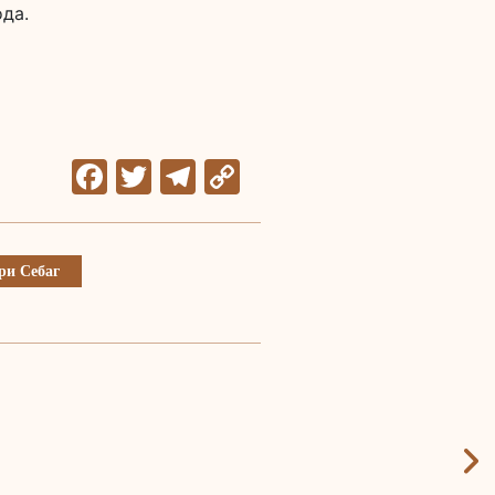
ода.
Facebook
Twitter
Telegram
Copy
Link
ри Себаг