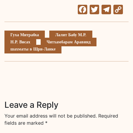
Facebook
Twitter
Tele
C
Li
Гуха Митрабха
Лалит Бабу М.Р.
Н.Р. Висах
Читхамбарам Аравинд
шахматы в Шри-Ланке
Leave a Reply
Your email address will not be published.
Required
fields are marked
*