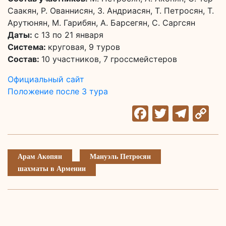
Саакян, Р. Ованнисян, З. Андриасян, Т. Петросян, Т.
Арутюнян, М. Гарибян, А. Барсегян, С. Саргсян
Даты:
с 13 по 21 января
Система:
круговая, 9 туров
Состав:
10 участников, 7 гроссмейстеров
Официальный сайт
Положение после 3 тура
Facebook
Twitter
Tele
C
Li
Арам Акопян
Мануэль Петросян
шахматы в Армении