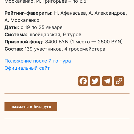
Москаленко, И. Григорьев – по 6.5
Рейтинг-фавориты:
Н. Афанасьев, А. Александров,
А. Москаленко
Даты:
с 19 по 25 января
Система:
швейцарская, 9 туров
Призовой фонд:
8400 BYN (1 место — 2500 BYN)
Состав:
139 участников, 4 гроссмейстера
Положение после 7-го тура
Официальный сайт
Facebook
Twitter
Tele
C
Li
шахматы в Беларуси