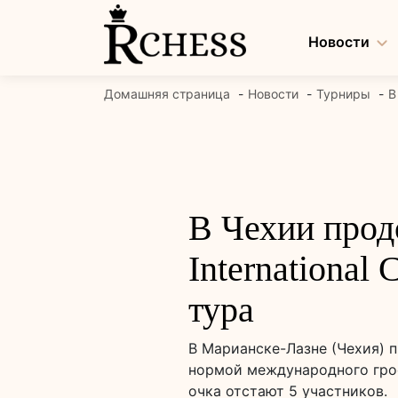
Перейти
к
Новости
содержанию
Домашняя страница
Новости
Турниры
В
В Чехии прод
International
тура
В Марианске-Лазне (Чехия) пр
нормой международного гросс
очка отстают 5 участников.