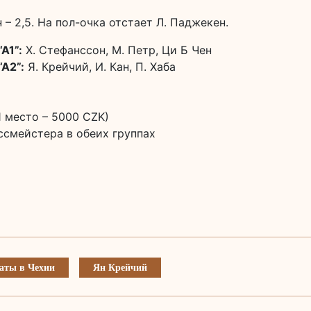
н – 2,5. На пол-очка отстает Л. Паджекен.
А1”:
Х. Стефанссон, М. Петр, Ци Б Чен
“А2”:
Я. Крейчий, И. Кан, П. Хаба
 место – 5000 CZK)
оссмейстера в обеих группах
аты в Чехии
Ян Крейчий