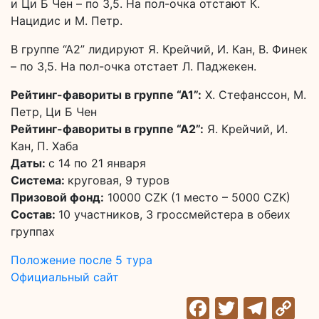
и Ци Б Чен – по 3,5. На пол-очка отстают К.
Нацидис и М. Петр.
В группе “А2” лидируют Я. Крейчий, И. Кан, В. Финек
– по 3,5. На пол-очка отстает Л. Паджекен.
Рейтинг-фавориты в группе “А1”:
Х. Стефанссон, М.
Петр, Ци Б Чен
Рейтинг-фавориты в группе “А2”:
Я. Крейчий, И.
Кан, П. Хаба
Даты:
с 14 по 21 января
Система:
круговая, 9 туров
Призовой фонд:
10000 CZK (1 место – 5000 CZK)
Состав:
10 участников, 3 гроссмейстера в обеих
группах
Положение после 5 тура
Официальный сайт
Facebook
Twitter
Tele
C