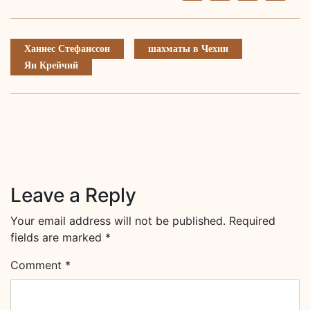
Li
Ханнес Стефанссон
шахматы в Чехии
Ян Крейчий
Leave a Reply
Your email address will not be published.
Required
fields are marked
*
Comment
*