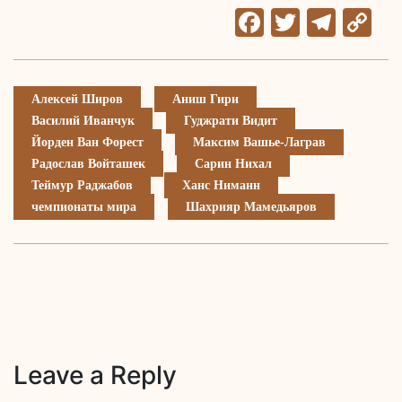
Facebook
Twitter
Tele
C
Li
Алексей Широв
Аниш Гири
Василий Иванчук
Гуджрати Видит
Йорден Ван Форест
Максим Вашье-Лаграв
Радослав Войташек
Сарин Нихал
Теймур Раджабов
Ханс Ниманн
чемпионаты мира
Шахрияр Мамедьяров
Leave a Reply