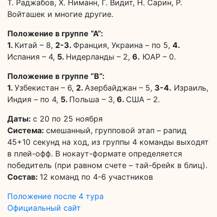
Т. Раджабов, Х. Ниманн, Г. Видит, Н. Сарин, Р.
Войташек и многие другие.
Положение в группе “А”:
1.
Китай – 8,
2-3.
Франция, Украина – по 5,
4.
Испания – 4,
5.
Нидерланды – 2,
6.
ЮАР – 0.
Положение в группе “B”:
1.
Узбекистан – 6,
2.
Азербайджан – 5,
3-4.
Израиль,
Индия – по 4,
5.
Польша – 3,
6.
США – 2.
Даты:
с 20 по 25 ноября
Система:
смешанный, групповой этап – рапид
45+10 секунд на ход, из группы 4 команды выходят
в плей-офф. В нокаут-формате определяется
победитель (при равном счете – тай-брейк в блиц).
Состав:
12 команд по 4-6 участников
Положение после 4 тура
Официальный сайт