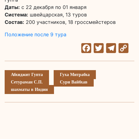
Даты:
с 22 декабря по 01 января
Система:
швейцарская, 13 туров
Состав:
200 участников, 18 гроссмейстеров
Положение после 9 тура
Facebook
Twitter
Tele
C
Li
Абхиджит Гупта
Гуха Митрабха
Сетураман С.П.
Сури Вайбхав
шахматы в Индии