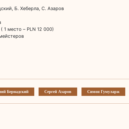
ский, Б. Хеберла, С. Азаров
в
( 1 место – PLN 12 000)
смейстеров
лий Бернадский
Сергей Азаров
Симон Гумуларж