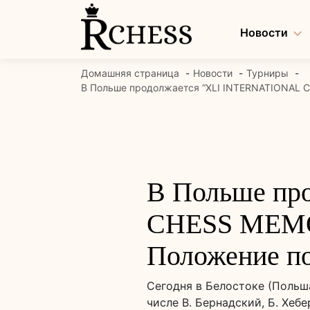
Перейти
к
Новости
содержанию
Домашняя страница
Новости
Турниры
В Польше продолжается “XLI INTERNATIONAL 
В Польше пр
CHESS MEM
Положение по
Сегодня в Белостоке (Польша
числе В. Бернадский, Б. Хебе