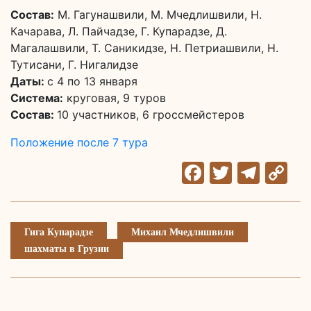
Состав:
М. Гагунашвили, М. Мчедлишвили, Н.
Качарава, Л. Пайчадзе, Г. Купарадзе, Д.
Магалашвили, Т. Саникидзе, Н. Петриашвили, Н.
Тутисани, Г. Нигалидзе
Даты:
с 4 по 13 января
Система:
круговая, 9 туров
Состав:
10 участников, 6 гроссмейстеров
Положение после 7 тура
Facebook
Twitter
Tele
C
Li
Гига Купарадзе
Михаил Мчедлишвили
шахматы в Грузии