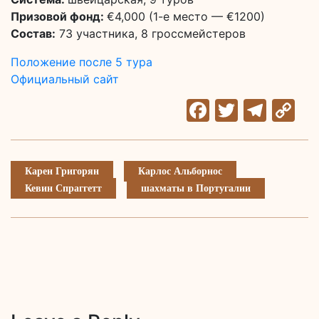
Призовой фонд:
€4,000 (1-е место — €1200)
Состав:
73 участника, 8 гроссмейстеров
Положение после 5 тура
Официальный сайт
Facebook
Twitter
Tele
C
Li
Карен Григорян
Карлос Альборнос
Кевин Спраггетт
шахматы в Португалии