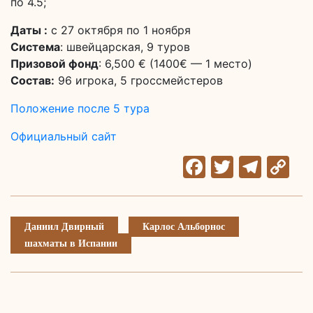
по 4.5;
Даты :
с 27 октября по 1 ноября
Система
: швейцарская, 9 туров
Призовой фонд
: 6,500 € (1400€ — 1 место)
Состав:
96 игрока, 5 гроссмейстеров
Положение после 5 тура
Официальный сайт
Facebook
Twitter
Tele
C
Li
Даниил Двирный
Карлос Альборнос
шахматы в Испании