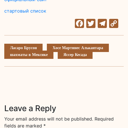
стартовый список
Facebook
Twitter
Tele
C
Li
Ласаро Брусон
Хосе Мартинес Алькантара
шахматы в Мексике
Яссер Кесада
Leave a Reply
Your email address will not be published.
Required
fields are marked
*