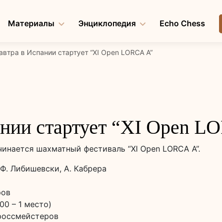
Материалы
Энциклопедия
Echo Chess
автра в Испании стартует “XI Open LORCA A”
ании стартует “XI Open L
чинается шахматный фестиваль “XI Open LORCA A”.
 Ф. Либишевски, А. Кабрера
ров
00 – 1 место)
гроссмейстеров