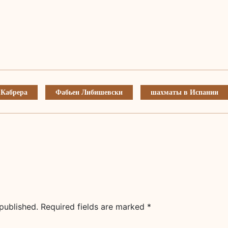
 Кабрера
Фабьен Либишевски
шахматы в Испании
published.
Required fields are marked
*