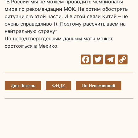
“В России мы не можем проводить чемпионаты
мира по рекомендации МОК. Не хотим обострять
ситуацию в этой части. И в этой связи Китай – не
очень справедливо (). Поэтому рассчитываем на
нейтральную страну”
По неподтвержденным данным матч может
состояться в Мехико.
Facebook
Twitter
Tele
C
Li
Дин Лижэнь
ФИДЕ
Ян Непомнящий