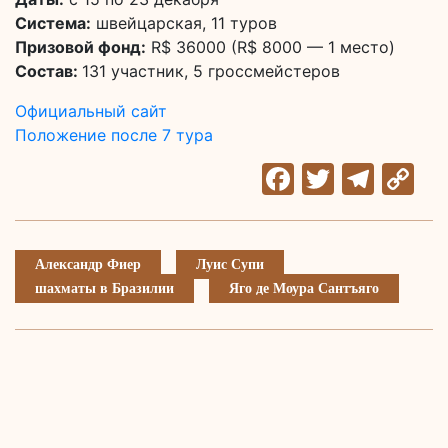
Система:
швейцарская, 11 туров
Призовой фонд:
R$ 36000 (R$ 8000 — 1 место)
Состав:
131 участник, 5 гроссмейстеров
Официальный сайт
Положение после 7 тура
Facebook
Twitter
Tele
C
Li
Александр Фиер
Луис Супи
шахматы в Бразилии
Яго де Моура Сантъяго